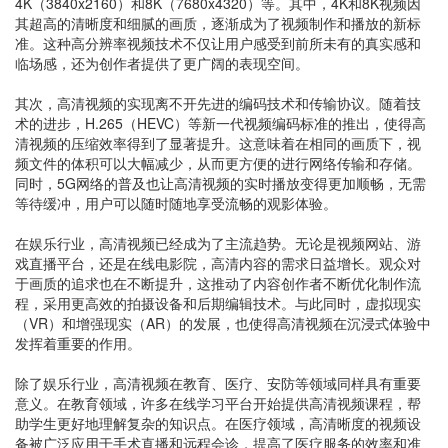
4K（3840x2160）和8K（7680x4320）等。其中，4K和8K视频因
其超高的清晰度和细腻的画质，逐渐成为了视频制作和播放的新标
准。这种高分辨率视频技术不仅让用户感受到前所未有的真实感和
临场感，还为创作者提供了更广阔的表现空间。
其次，高清视频的实现离不开先进的编码技术和传输协议。随着技
术的进步，H.265（HEVC）等新一代视频编码标准的推出，使得高
清视频的压缩效率得到了显著提升。这意味着在相同的画质下，视
频文件的体积可以大幅减少，从而更方便的进行网络传输和存储。
同时，5G网络的普及也让高清视频的实时播放变得更加顺畅，无需
等待缓冲，用户可以随时随地享受流畅的观影体验。
在娱乐行业，高清视频已经成为了主流趋势。无论是视频网站、游
戏直播平台，还是在线电影院，高清内容的需求日益增长。观众对
于画质的追求也在不断提升，这推动了内容创作者不断优化制作流
程，采用更高效的拍摄设备和后期编辑技术。与此同时，虚拟现实
（VR）和增强现实（AR）的发展，也使得高清视频在沉浸式体验中
发挥着重要的作用。
除了娱乐行业，高清视频在教育、医疗、安防等领域同样具有重要
意义。在教育领域，许多在线学习平台开始提供高清视频课程，帮
助学生更好地理解复杂的知识点。在医疗领域，高清晰度的视频设
备被广泛应用于手术直播和远程会诊，提高了医疗服务的效率和准