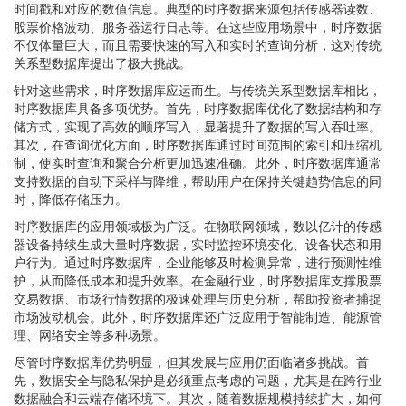
时间戳和对应的数值信息。典型的时序数据来源包括传感器读数、
股票价格波动、服务器运行日志等。在这些应用场景中，时序数据
不仅体量巨大，而且需要快速的写入和实时的查询分析，这对传统
关系型数据库提出了极大挑战。
针对这些需求，时序数据库应运而生。与传统关系型数据库相比，
时序数据库具备多项优势。首先，时序数据库优化了数据结构和存
储方式，实现了高效的顺序写入，显著提升了数据的写入吞吐率。
其次，在查询优化方面，时序数据库通过时间范围的索引和压缩机
制，使实时查询和聚合分析更加迅速准确。此外，时序数据库通常
支持数据的自动下采样与降维，帮助用户在保持关键趋势信息的同
时，降低存储压力。
时序数据库的应用领域极为广泛。在物联网领域，数以亿计的传感
器设备持续生成大量时序数据，实时监控环境变化、设备状态和用
户行为。通过时序数据库，企业能够及时检测异常，进行预测性维
护，从而降低成本和提升效率。在金融行业，时序数据库支撑股票
交易数据、市场行情数据的极速处理与历史分析，帮助投资者捕捉
市场波动机会。此外，时序数据库还广泛应用于智能制造、能源管
理、网络安全等多种场景。
尽管时序数据库优势明显，但其发展与应用仍面临诸多挑战。首
先，数据安全与隐私保护是必须重点考虑的问题，尤其是在跨行业
数据融合和云端存储环境下。其次，随着数据规模持续扩大，如何